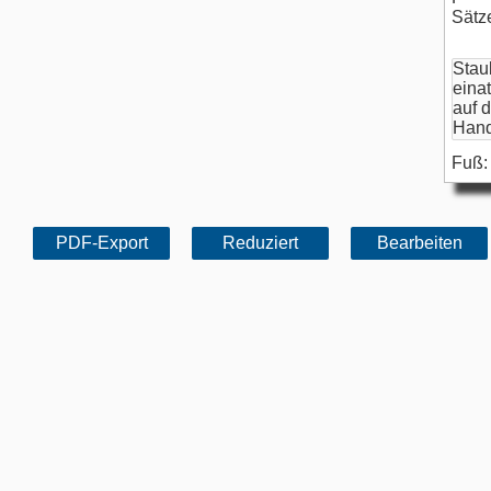
Sätz
Fuß: