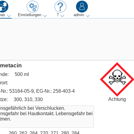
ras
Einstellungen
?
admin
metacin
nde:
500 ml
ort:
Nr.: 53164-05-9, EG-Nr.: 258-403-4
Achtung
tze:
300, 310, 330
260, 262, 264, 270, 271, 280, 284,