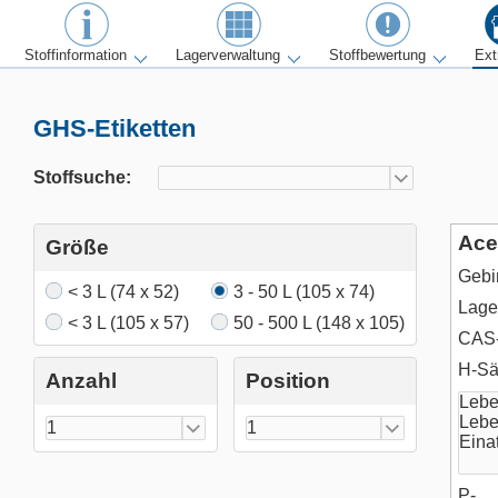
Stoffinformation
Lagerverwaltung
Stoffbewertung
Ext
GHS-Etiketten
Stoffsuche:
Ace
Größe
Gebi
< 3 L (74 x 52)
3 - 50 L (105 x 74)
Lager
< 3 L (105 x 57)
50 - 500 L (148 x 105)
CAS-
H-Sä
Anzahl
Position
P-