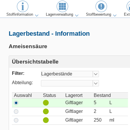
Stoffinformation
Lagerverwaltung
Stoffbewertung
Ext
Lagerbestand - Information
Ameisensäure
Übersichtstabelle
Filter:
Abteilung:
Auswahl
Status
Lagerort
Bestand
Giftlager
5
L
Giftlager
2
L
Giftlager
250
ml