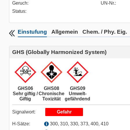
Geruch:
UN-Nr.:
Status:
Einstufung
Allgemein
Chem. / Phy. Eig.
GHS (Globally Harmonized System)
GHS06
GHS08
GHS09
Sehr giftig /
Chronische
Umwelt-
Giftig
Toxizität
gefährdend
Signalwort:
Gefahr
H-Sätze:
300, 310, 330, 373, 400, 410