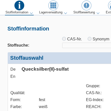
Stoffinformation
Lagerverwaltung
Stoffbewertung
Ext
Stoffinformation
CAS-Nr.
Synonym
Stoffsuche:
Stoffauswahl
Quecksilber(II)-sulfat
De
En
Gruppe:
Qualität:
CAS-Nr.:
Form:
fest
EG-Index:
Farbe:
weiß
REACH: